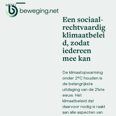
Skip
MENU
Open
Close
to
content
Een sociaal-
mobile
mobile
rechtvaardig
menu
menu
klimaatbelei
d, zodat
iedereen
mee kan
De klimaatopwarming
onder 2°C houden is
de belangrijkste
uitdaging van de 21ste
eeuw. Het
klimaatbeleid dat
daarvoor nodig is raakt
aan alle aspecten van