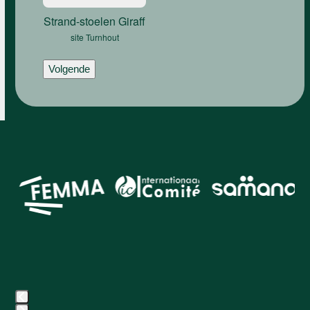
Strand-stoelen Giraff
site Turnhout
Volgende
Use
the
left
and
right
arrow
keys
to
access
the