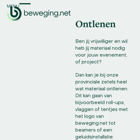
Skip
MENU
Open
Close
to
content
Ontlenen
mobile
mobile
menu
menu
Ben jij vrijwilliger en wil
heb jij materiaal nodig
voor jouw evenement,
of project?
Dan kan je bij onze
provinciale zetels heel
wat materiaal ontlenen.
Dit kan gaan van
bijvoorbeeld roll-ups,
vlaggen of tentjes met
het logo van
beweging.net tot
beamers of een
geluidsinstallatie.