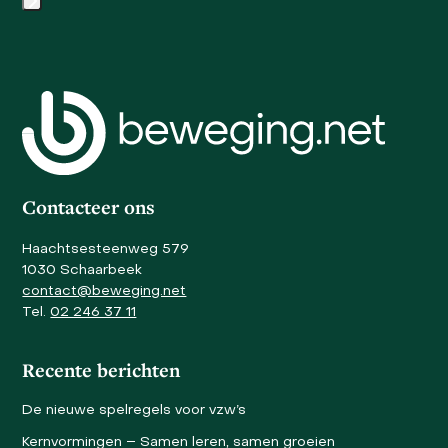
carousel
Press
navigation
escape
buttons
to
go
to
the
first
slide
Contacteer ons
Haachtsesteenweg 579
1030 Schaarbeek
contact@beweging.net
Tel.
02 246 37 11
Recente berichten
De nieuwe spelregels voor vzw’s
Kernvormingen – Samen leren, samen groeien