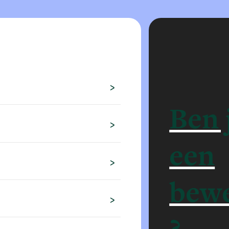
Ben j
een
bew
?