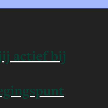
ij actief bij
egingspunt