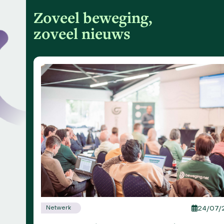
Zoveel beweging,
zoveel nieuws
Use
the
left
and
right
arrow
keys
to
access
the
carousel
navigation
buttons
Netwerk
24/07/