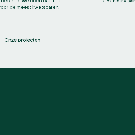
rbeteren. We doen dat met
Ons nieuw jaar
voor de meest kwetsbaren.
Onze projecten