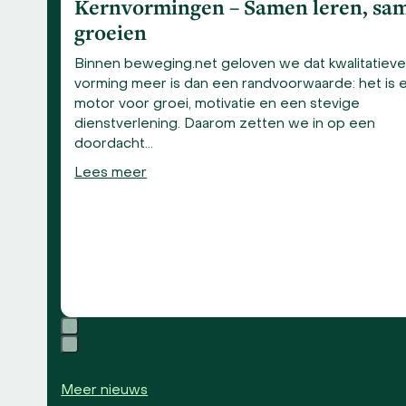
Kernvormingen – Samen leren, sa
groeien
Binnen beweging.net geloven we dat kwalitatiev
vorming meer is dan een randvoorwaarde: het is 
motor voor groei, motivatie en een stevige
/2026
dienstverlening. Daarom zetten we in op een
doordacht…
Lees meer
s:
ste
Press
escape
Meer nieuws
to