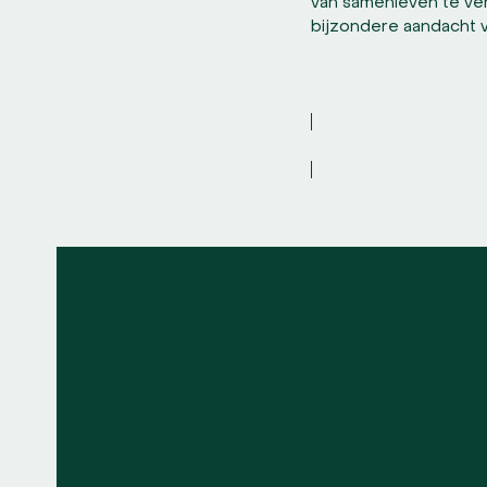
van samenleven te ve
bijzondere aandacht 