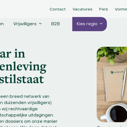
Contact
Vacatures
Pers
Vormi
en
Vrijwilligers
B2B
Kies regio
r in
enleving
stilstaat
 een breed netwerk van
n duizenden vrijwilligers)
wij rechtvaardige
schappelijke uitdagingen.
en dossiers om onze manier