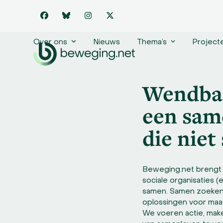
Skip
to
Facebook
Bluesky
Instagram
Twitter
content
Over ons
Nieuws
Thema’s
Project
Wendbaa
een sam
die niet 
Beweging.net brengt
sociale organisaties (e
samen. Samen zoeken 
oplossingen voor maat
We voeren actie, mak