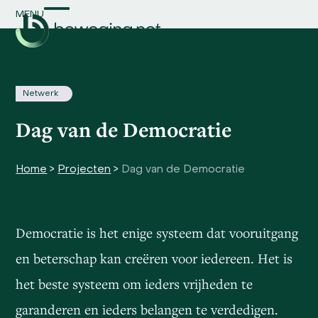
Skip
MENU
Open
Close
to
content
mobile
mobile
menu
menu
Netwerk
Dag van de Democratie
Home
>
Projecten
>
Dag van de Democratie
Democratie is het enige systeem dat vooruitgang
en beterschap kan creëren voor iedereen. Het is
het beste systeem om ieders vrijheden te
garanderen en ieders belangen te verdedigen.