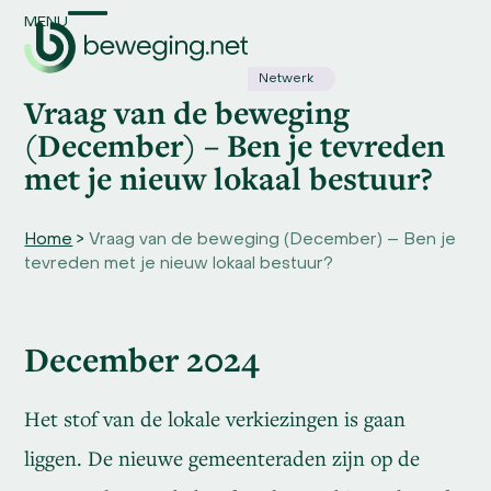
Skip
MENU
Open
Close
to
content
mobile
mobile
Netwerk
Vraag van de beweging
menu
menu
(December) – Ben je tevreden
met je nieuw lokaal bestuur?
Home
>
Vraag van de beweging (December) – Ben je
tevreden met je nieuw lokaal bestuur?
December 2024
Het stof van de lokale verkiezingen is gaan
liggen. De nieuwe gemeenteraden zijn op de