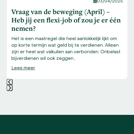
03/04/2025
Vraag van de beweging (April) –
Heb jij een flexi-job of zou je er één
nemen?
Het is een maatregel die heel aanlokkelijk lijkt om
op korte termijn wat geld bij te verdienen. Alleen
zijn er heel wat valkuilen aan verbonden. Onbelast
bijverdienen wil ook zeggen…
Lees meer
Press
escape
to
go
to
the
first