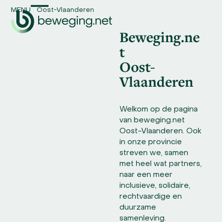
Skip
MENU
Oost-Vlaanderen
Open
Close
to
content
Beweging.ne
mobile
mobile
t
menu
menu
Oost-
Vlaanderen
Welkom op de pagina
van beweging.net
Oost-Vlaanderen. Ook
in onze provincie
streven we, samen
met heel wat partners,
naar een meer
inclusieve, solidaire,
rechtvaardige en
duurzame
samenleving.