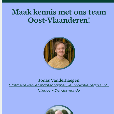
to
the
Maak kennis met ons team
first
Oost-Vlaanderen!
slide
Jonas Vanderhaegen
Stafmedewerker maatschappelijke innovatie regio Sint-
Niklaas - Dendermonde