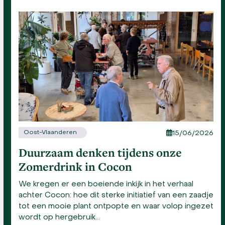
the
left
and
right
arrow
keys
to
access
the
carousel
navigation
buttons
Oost-Vlaanderen
15/06/2026
Duurzaam denken tijdens onze
Zomerdrink in Cocon
We kregen er een boeiende inkijk in het verhaal
achter Cocon: hoe dit sterke initiatief van een zaadje
tot een mooie plant ontpopte en waar volop ingezet
wordt op hergebruik…