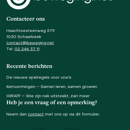
first
slide
Contacteer ons
Haachtsesteenweg 579
1030 Schaarbeek
contact@beweging.net
Tel.
02 246 37 11
Recente berichten
De nieuwe spelregels voor vzw’s
Kernvormingen – Samen leren, samen groeien
GIRAFF – Wie zijn nek uitsteekt, ziet meer
Heb je een vraag of een opmerking?
Neem dan
contact
met ons op via dit formulier.