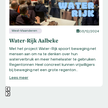
keys
to
access
the
carousel
navigation
West-Vlaanderen
03/12/2024
buttons
Water-Rijk Aalbeke
Met het project Water-Rijk spoort beweging.net
mensen aan om na te denken over hun
waterverbruik en meer hemelwater te gebruiken.
Regentonnen Heel concreet kunnen vrijwilligers
bij beweging.net een grote regenton…
Lees meer
Press
escape