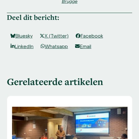
Brugge
Deel dit bericht:
Bluesky
X (Twitter)
Facebook
LinkedIn
Whatsapp
Email
Gerelateerde artikelen
Use
the
left
and
right
arrow