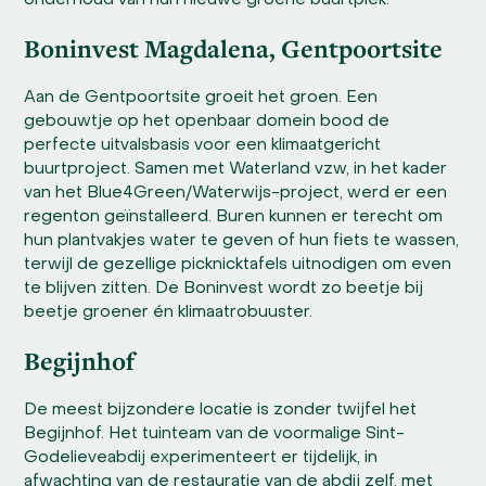
onderhoud van hun nieuwe groene buurtplek.
Boninvest Magdalena, Gentpoortsite
Aan de Gentpoortsite groeit het groen. Een
gebouwtje op het openbaar domein bood de
perfecte uitvalsbasis voor een klimaatgericht
buurtproject. Samen met Waterland vzw, in het kader
van het Blue4Green/Waterwijs-project, werd er een
regenton geïnstalleerd. Buren kunnen er terecht om
hun plantvakjes water te geven of hun fiets te wassen,
terwijl de gezellige picknicktafels uitnodigen om even
te blijven zitten. De Boninvest wordt zo beetje bij
beetje groener én klimaatrobuuster.
Begijnhof
De meest bijzondere locatie is zonder twijfel het
Begijnhof. Het tuinteam van de voormalige Sint-
Godelieveabdij experimenteert er tijdelijk, in
afwachting van de restauratie van de abdij zelf, met