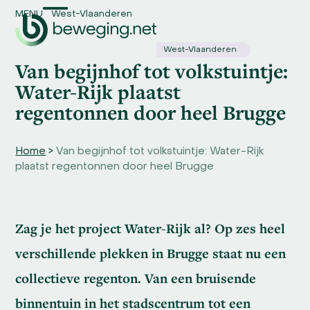
Skip
MENU
West-Vlaanderen
Open
Close
to
content
mobile
mobile
West-Vlaanderen
Van begijnhof tot volkstuintje:
menu
menu
Water-Rijk plaatst
regentonnen door heel Brugge
Home
>
Van begijnhof tot volkstuintje: Water-Rijk
plaatst regentonnen door heel Brugge
Zag je het project Water-Rijk al? Op zes heel
verschillende plekken in Brugge staat nu een
collectieve regenton. Van een bruisende
binnentuin in het stadscentrum tot een