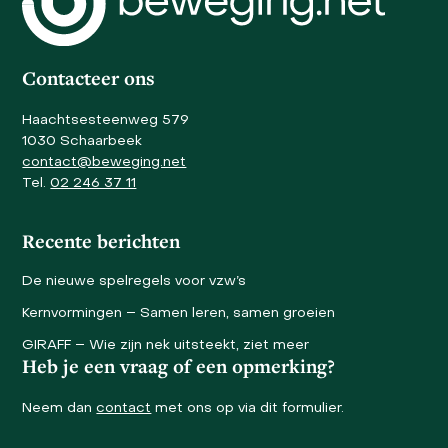
the
first
slide
Contacteer ons
Haachtsesteenweg 579
1030 Schaarbeek
contact@beweging.net
Tel.
02 246 37 11
Recente berichten
De nieuwe spelregels voor vzw’s
Kernvormingen – Samen leren, samen groeien
GIRAFF – Wie zijn nek uitsteekt, ziet meer
Heb je een vraag of een opmerking?
Neem dan
contact
met ons op via dit formulier.