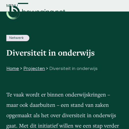
Skip
MENU
Open
Close
to
content
mobile
mobile
menu
menu
Netwerk
Diversiteit in onderwijs
Home
>
Projecten
>
Diversiteit in onderwijs
Te vaak wordt er binnen onderwijskringen –
maar ook daarbuiten – een stand van zaken
opgemaakt als het over diversiteit in onderwijs
gaat. Met dit initiatief willen we een stap verder