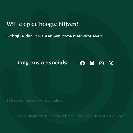
Wil je op de hoogte blijven?
Schrijf je dan in
via een van onze nieuwsbrieven.
Volg ons op socials
Facebook
Bluesky
Instagram
Twitter
© beweging.net I
Privacybeleid
webontwikkeling
bretel.website
– webdesign Louis Bruyneel