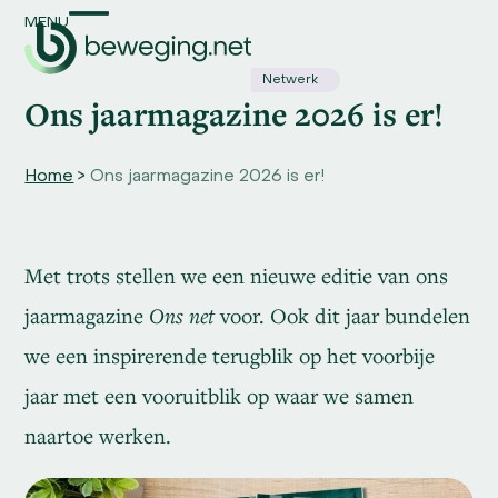
Skip
MENU
Open
Close
to
content
mobile
mobile
Netwerk
Ons jaarmagazine 2026 is er!
menu
menu
Home
>
Ons jaarmagazine 2026 is er!
Met trots stellen we een nieuwe editie van ons
jaarmagazine
Ons net
voor. Ook dit jaar bundelen
we een inspirerende terugblik op het voorbije
jaar met een vooruitblik op waar we samen
naartoe werken.