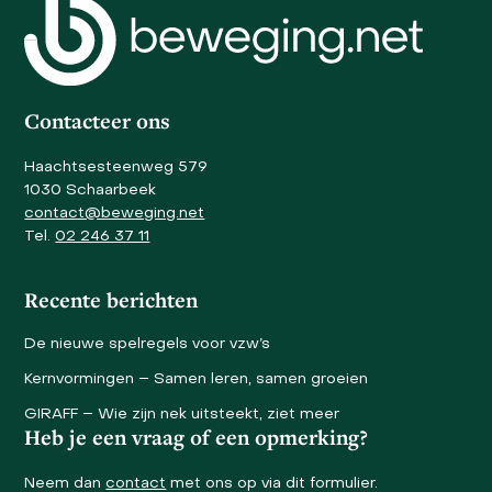
to
the
first
slide
Contacteer ons
Haachtsesteenweg 579
1030 Schaarbeek
contact@beweging.net
Tel.
02 246 37 11
Recente berichten
De nieuwe spelregels voor vzw’s
Kernvormingen – Samen leren, samen groeien
GIRAFF – Wie zijn nek uitsteekt, ziet meer
Heb je een vraag of een opmerking?
Neem dan
contact
met ons op via dit formulier.