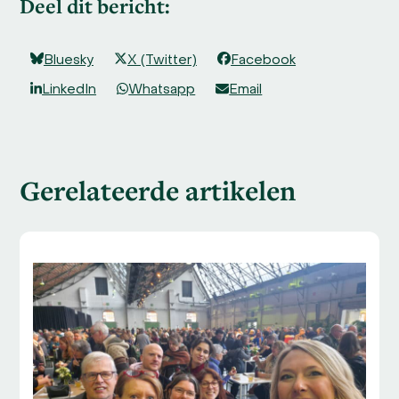
Deel dit bericht:
Bluesky
X (Twitter)
Facebook
LinkedIn
Whatsapp
Email
Gerelateerde artikelen
Use
the
left
and
right
arrow
keys
to
access