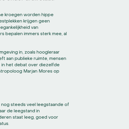
uine kroegen worden hippe
estplekken krijgen geen
egankelijkheid van
rs bepalen immers sterk mee, al
mgeving in, zoals hoogleraar
eft aan publieke ruimte, mensen
 in het debat over diezelfde
 antropoloog Marjan Mores op
jn nog steeds veel leegstaande of
aar de leegstand in
nderen staat leeg, goed voor
atus.