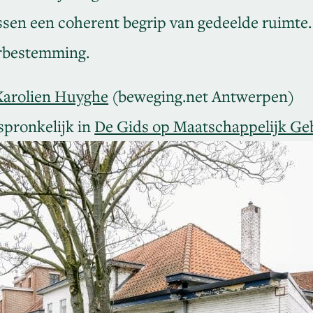
ssen een coherent begrip van gedeelde ruimte.
rbestemming.
Karolien Huyghe
(beweging.net Antwerpen)
spronkelijk in
De Gids op Maatschappelijk Ge