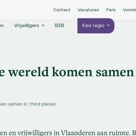
Contact
Vacatures
Pers
Vormi
en
Vrijwilligers
B2B
Kies regio
e wereld komen samen 
en samen in ‘third places’
en en vrijwilligers in Vlaanderen aan ruimte.