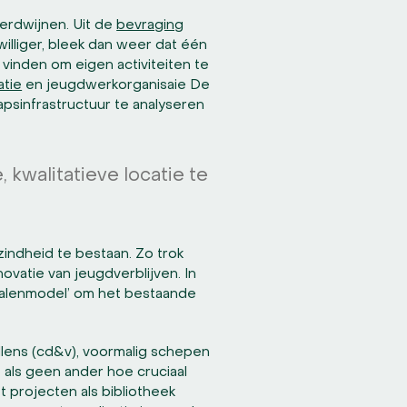
verdwijnen. Uit de
bevraging
illiger, bleek dan weer dat één
 vinden om eigen activiteiten te
tie
en jeugdwerkorganisaie De
psinfrastructuur te analyseren
 kwalitatieve locatie te
ezindheid te bestaan. Zo trok
ovatie van jeugdverblijven. In
zalenmodel’ om het bestaande
llens (cd&v), voormalig schepen
ls geen ander hoe cruciaal
t projecten als bibliotheek