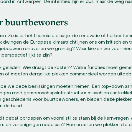
ord in Antwerpen. De intenties zijn er dus, maar de weg naar
or buurtbewoners
min. Zo is er het financiële plaatje: de renovatie of herbeste
ijk dwingen de Europese klimaatrichtlijnen ons om kritisch en 
e gebouwen renoveren we grondig? Waar kiezen we voor n
erspectief lijkt te zijn?
tiek geladen. Wie draagt de kosten? Welke functies moet gem
en of moeten dergelijke plekken commercieel worden uitgeb
ag hoe we deze beslissingen moeten nemen. Een top-down aanp
ingen rond gemeenschapsinfrastructuur misschien aantrekkeli
en geschiedenis voor buurtbewoners, en bieden deze plekke
n de buurt.
it debat oproepen om vooral stil te staan bij de kernvragen
rs en verenigingen nood aan? Hoe creëren we plekken die ech