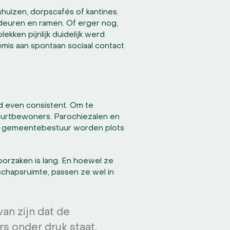
huizen, dorpscafés of kantines.
deuren en ramen. Of erger nog,
kken pijnlijk duidelijk werd
mis aan spontaan sociaal contact
jd even consistent. Om te
buurtbewoners. Parochiezalen en
het gemeentebestuur worden plots
 oorzaken is lang. En hoewel ze
schapsruimte, passen ze wel in
an zijn dat de
s onder druk staat.