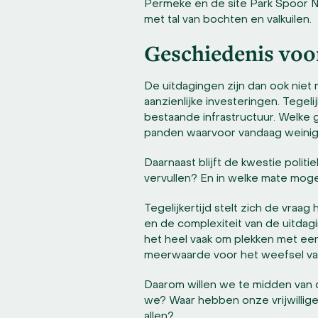
Permeke en de site Park Spoor No
met tal van bochten en valkuilen.
Geschiedenis vo
De uitdagingen zijn dan ook niet 
aanzienlijke investeringen. Tegel
bestaande infrastructuur. Welk
panden waarvoor vandaag weinig p
Daarnaast blijft de kwestie poli
vervullen? En in welke mate mog
Tegelijkertijd stelt zich de vra
en de complexiteit van de uitdag
het heel vaak om plekken met e
meerwaarde voor het weefsel va
Daarom willen we te midden van d
we? Waar hebben onze vrijwillige
allen?