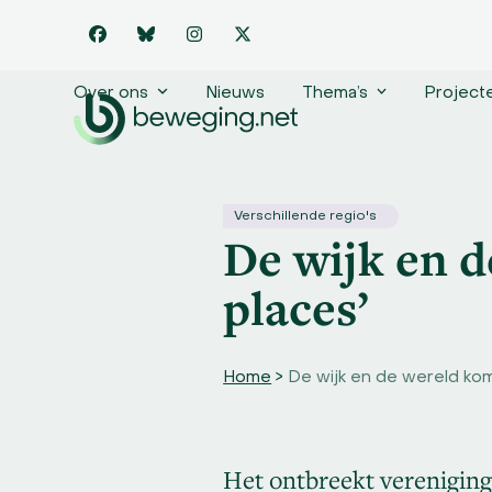
Skip
to
Facebook
Bluesky
Instagram
Twitter
content
Over ons
Nieuws
Thema’s
Project
Verschillende regio's
De wijk en d
places’
Home
>
De wijk en de wereld kom
Het ontbreekt vereniging