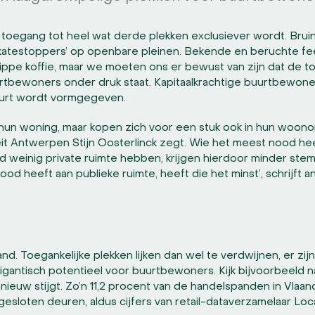
e toegang tot heel wat derde plekken exclusiever wordt. Br
 ‘skatestoppers’ op openbare pleinen. Bekende en beruchte fe
ippe koffie, maar we moeten ons er bewust van zijn dat de to
rtbewoners onder druk staat. Kapitaalkrachtige buurtbewone
buurt wordt vormgegeven.
 hun woning, maar kopen zich voor een stuk ook in hun woono
eit Antwerpen Stijn Oosterlinck zegt. Wie het meest nood he
d weinig private ruimte hebben, krijgen hierdoor minder stem
ood heeft aan publieke ruimte, heeft die het minst’, schrijft
nd. Toegankelijke plekken lijken dan wel te verdwijnen, er zi
antisch potentieel voor buurtbewoners. Kijk bijvoorbeeld n
nieuw stijgt. Zo’n 11,2 procent van de handelspanden in Vlaa
gesloten deuren, aldus cijfers van retail-dataverzamelaar Loc