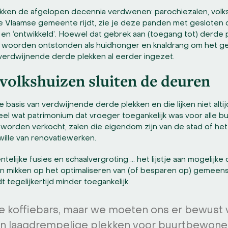
ekken de afgelopen decennia verdwenen: parochiezalen, volks
Vlaamse gemeente rijdt, zie je deze panden met gesloten 
 ‘ontwikkeld’. Hoewel dat gebrek aan (toegang tot) derde ple
er woorden ontstonden als huidhonger en knaldrang om het ge
n verdwijnende derde plekken al eerder ingezet.
volkshuizen sluiten de deuren
e basis van verdwijnende derde plekken en die lijken niet alti
eel wat patrimonium dat vroeger toegankelijk was voor alle 
n worden verkocht, zalen die eigendom zijn van de stad of 
ille van renovatiewerken.
lijke fusies en schaal­­vergroting … het lijstje aan mogelijke
ijlen mikken op het optimaliseren van (of besparen op) gemeen
 tegelijkertijd minder toegankelijk.
e koffiebars, maar we moeten ons er bewust v
an laagdrempelige plekken voor buurtbewoner