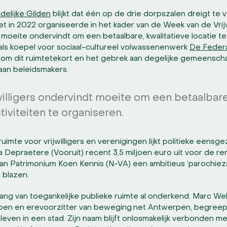
delijke Gilden
blijkt dat één op de drie dorpszalen dreigt te 
et in 2022 organiseerde in het kader van de Week van de Vrijw
s moeite ondervindt om een betaalbare, kwalitatieve locatie te
als koepel voor sociaal-cultureel volwassenenwerk
De Federa
 om dit ruimtetekort en het gebrek aan degelijke gemeenscha
aan beleidsmakers.
willigers ondervindt moeite om een betaalbare,
iviteiten te organiseren.
uimte voor vrijwilligers en verenigingen lijkt politieke eensg
 Depraetere (Vooruit) recent 3,5 miljoen euro uit voor de ren
n Patrimonium Koen Kennis (N-VA) een ambitieus ‘parochie
 blazen.
ang van toegankelijke publieke ruimte al onderkend. Marc We
en en erevoorzitter van beweging.net Antwerpen, begreep a
leven in een stad. Zijn naam blijft onlosmakelijk verbonden me