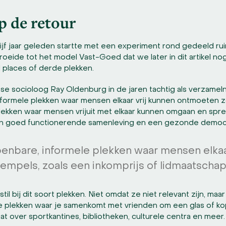
p de retour
f jaar geleden startte met een experiment rond gedeeld ru
oeide tot het model Vast-Goed dat we later in dit artikel no
rd places of derde plekken.
e socioloog Ray Oldenburg in de jaren tachtig als verzameln
informele plekken waar mensen elkaar vrij kunnen ontmoeten z
Plekken waar mensen vrijuit met elkaar kunnen omgaan en sp
en goed functionerende samenleving en een gezonde democr
openbare, informele plekken waar mensen elka
rempels, zoals een inkomprijs of lidmaatschap
l bij dit soort plekken. Niet omdat ze niet relevant zijn, maa
de plekken waar je samenkomt met vrienden om een glas of kop
t over sportkantines, bibliotheken, culturele centra en meer.