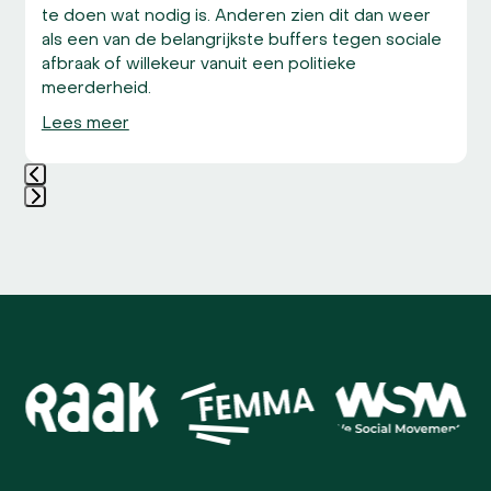
te doen wat nodig is. Anderen zien dit dan weer
als een van de belangrijkste buffers tegen sociale
afbraak of willekeur vanuit een politieke
meerderheid.
Lees meer
Press
escape
to
go
to
the
first
Use
slide
the
left
and
right