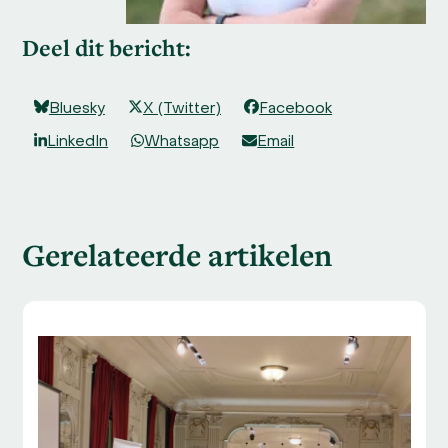
Deel dit bericht:
Bluesky
X (Twitter)
Facebook
LinkedIn
Whatsapp
Email
Gerelateerde artikelen
Use
the
left
and
right
arrow
keys