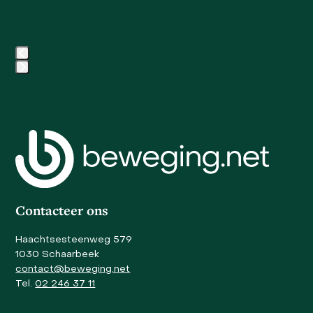
arrow
keys
to
access
the
carousel
Press
navigation
escape
buttons
to
go
to
the
first
slide
Contacteer ons
Haachtsesteenweg 579
1030 Schaarbeek
contact@beweging.net
Tel.
02 246 37 11