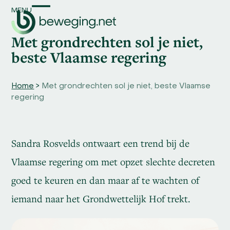
Skip
MENU
Open
Close
to
content
mobile
mobile
Met grondrechten sol je niet,
menu
menu
beste Vlaamse regering
Home
>
Met grondrechten sol je niet, beste Vlaamse
regering
Sandra Rosvelds ontwaart een trend bij de
Vlaamse regering om met opzet slechte decreten
goed te keuren en dan maar af te wachten of
iemand naar het Grondwettelijk Hof trekt.