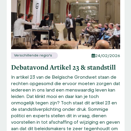
to
access
the
carousel
navigation
buttons
Verschillende regio's
24/02/2026
Debatavond Artikel 23 & standstill
In artikel 23 van de Belgische Grondwet staan de
rechten opgesomd die ervoor moeten zorgen dat
iedereen in ons land een menswaardig leven kan
leiden. Dat klinkt mooi en daar kan je toch
onmogelijk tegen zijn? Toch staat dit artikel 23 en
de standstilverplichting onder druk. Sommige
politici en experts stellen dit in vraag, dienen
voorstellen in tot afschaffing of wijziging en geven
aan dat dit beleidsmakers te zeer tegenhoudt om