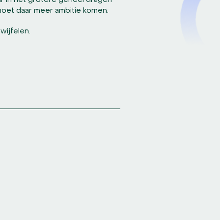
ar in het grotere geheel dragen
 moet daar meer ambitie komen.
wijfelen.