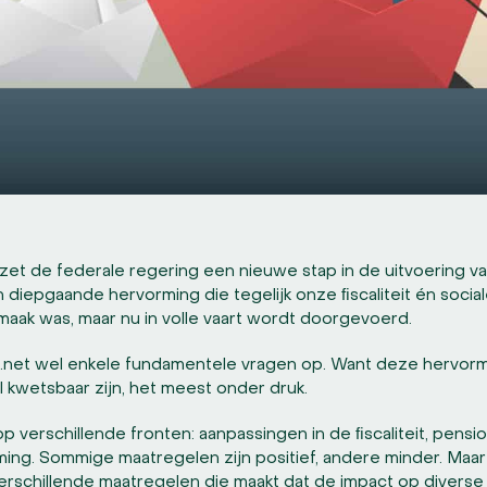
et de federale regering een nieuwe stap in de uitvoering v
 diepgaande hervorming die tegelijk onze ﬁscaliteit én socia
e maak was, maar nu in volle vaart wordt doorgevoerd.
.net wel enkele fundamentele vragen op. Want deze hervormin
 kwetsbaar zijn, het meest onder druk.
op verschillende fronten: aanpassingen in de ﬁscaliteit, pen
ing. Sommige maatregelen zijn positief, andere minder. Maar
erschillende maatregelen die maakt dat de impact op divers