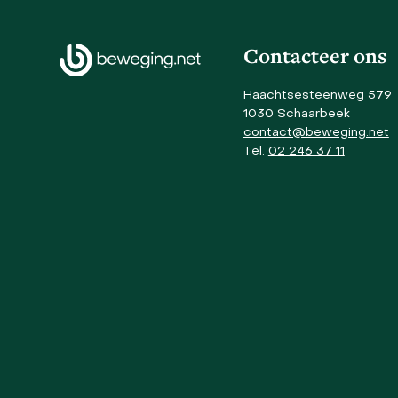
arrow
keys
to
Contacteer ons
access
the
Haachtsesteenweg 579
carousel
1030 Schaarbeek
navigation
contact@beweging.net
buttons
Tel.
02 246 37 11