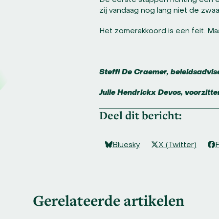
De eerste stappen richting een e
zij vandaag nog lang niet de zwa
Het zomerakkoord is een feit. Maar
Steffi De Craemer, beleidsadvi
Julie Hendrickx Devos, voorzitt
Deel dit bericht:
Bluesky
X (Twitter)
Gerelateerde artikelen