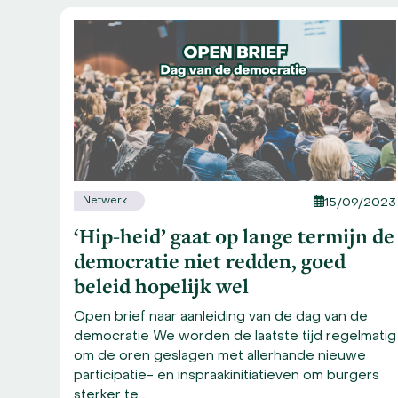
Use
the
left
and
right
arrow
keys
to
access
the
Netwerk
15/09/2023
carousel
‘Hip-heid’ gaat op lange termijn de
navigation
buttons
democratie niet redden, goed
/2026
beleid hopelijk wel
r de
Open brief naar aanleiding van de dag van de
democratie We worden de laatste tijd regelmatig
ijke
om de oren geslagen met allerhande nieuwe
imte
participatie- en inspraakinitiatieven om burgers
en
sterker te…