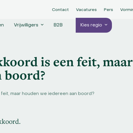
Contact
Vacatures
Pers
Vormi
en
Vrijwilligers
B2B
Kies regio
koord is een feit, maa
n boord?
 feit, maar houden we iedereen aan boord?
kkoord.