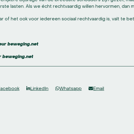
erlijkere bijdrage van de breedste schouders zijn gezet, ma
arste lasten. Als we écht rechtvaardig willen hervormen, dan
 of het ook voor iedereen sociaal rechtvaardig is, valt te bet
seur beweging.net
er beweging.net
Facebook
LinkedIn
Whatsapp
Email