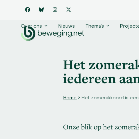
Skip
to
Facebook
Bluesky
Instagram
Twitter
content
Over ons
Nieuws
Thema’s
Project
Het zomerak
iedereen aa
Home
>
Het zomerakkoord is een
Onze blik op het zomera