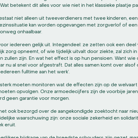
 Wat betekent dit alles voor wie niet in het klassieke plaatje p
ë bestaat niet alleen uit tweeverdieners met twee kinderen, ee
gezinssituatie kan worden opgevangen met zorgverlof of een 
oonweg onhaalbaar.
or iedereen gelijk uit. Integendeel: ze zetten ook een dee
k zorg opneemt, of wie tijdelijk uitvalt door ziekte, zal zich
 zullen zijn. En wat het effect is op hun pensioen. Want wi
ar nu al snel voor afgestraft. Dat alles samen komt over alsof
iedereen fulltime aan het werk’.
terk moeten monitoren wat de effecten zijn op de welvaart e
oeten opvolgen. Onze armoedecijfers zijn de voorbije jaren
oord geen garantie voor morgen.
.net ook bezorgd over de aangekondigde zoektocht naar n
idelijke waarschuwing zijn: onze sociale zekerheid en solida
k eruit.