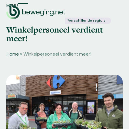
Skip
MENU
Open
Close
to
content
mobile
mobile
Verschillende regio's
Winkelpersoneel verdient
menu
menu
meer!
Home
>
Winkelpersoneel verdient meer!