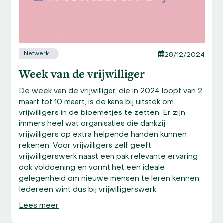
to
access
the
carousel
navigation
Netwerk
28/12/2024
buttons
Week van de vrijwilliger
De week van de vrijwilliger, die in 2024 loopt van 2
maart tot 10 maart, is de kans bij uitstek om
vrijwilligers in de bloemetjes te zetten. Er zijn
immers heel wat organisaties die dankzij
vrijwilligers op extra helpende handen kunnen
rekenen. Voor vrijwilligers zelf geeft
vrijwilligerswerk naast een pak relevante ervaring
ook voldoening en vormt het een ideale
gelegenheid om nieuwe mensen te leren kennen.
Iedereen wint dus bij vrijwilligerswerk.
Lees meer