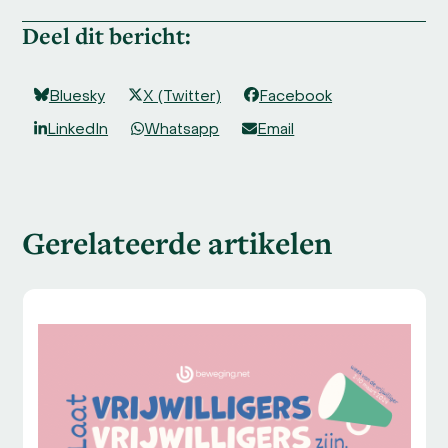
Deel dit bericht:
Bluesky
X (Twitter)
Facebook
LinkedIn
Whatsapp
Email
Gerelateerde artikelen
Use
the
left
and
right
arrow
keys