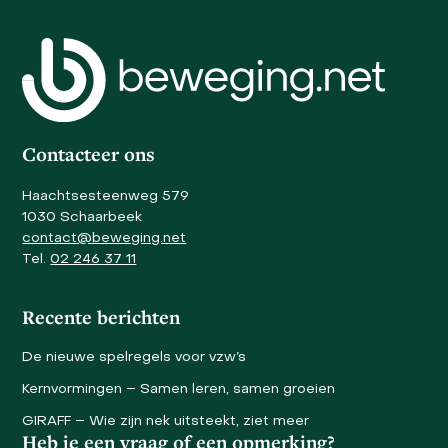
buttons
to
go
to
the
first
slide
Contacteer ons
Haachtsesteenweg 579
1030 Schaarbeek
contact@beweging.net
Tel.
02 246 37 11
Recente berichten
De nieuwe spelregels voor vzw’s
Kernvormingen – Samen leren, samen groeien
GIRAFF – Wie zijn nek uitsteekt, ziet meer
Heb je een vraag of een opmerking?