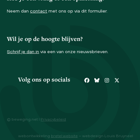
Neem dan
contact
met ons op via dit formulier.
Wil je op de hoogte blijven?
Schrijf je dan in
via een van onze nieuwsbrieven.
Volg ons op socials
Facebook
Bluesky
Instagram
Twitter
© beweging.net I
Privacybeleid
webontwikkeling
bretel.website
– webdesign Louis Bruyneel