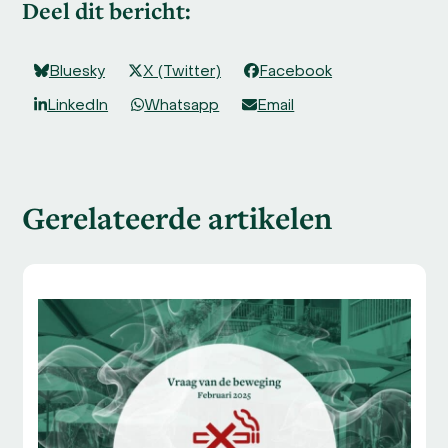
Deel dit bericht:
Bluesky
X (Twitter)
Facebook
LinkedIn
Whatsapp
Email
Gerelateerde artikelen
Use
the
left
and
right
arrow
keys
to