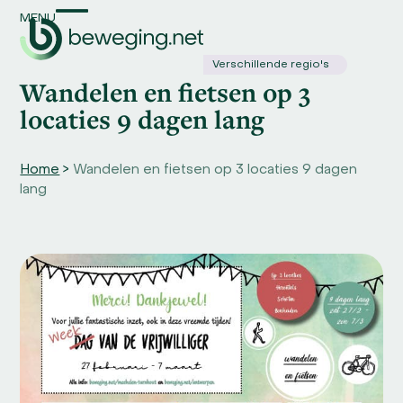
Skip
MENU
Open
Close
to
content
mobile
mobile
Verschillende regio's
Wandelen en fietsen op 3
menu
menu
locaties 9 dagen lang
Home
>
Wandelen en fietsen op 3 locaties 9 dagen
lang