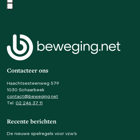
the
carousel
Press
navigation
escape
buttons
to
go
to
the
first
slide
Contacteer ons
Haachtsesteenweg 579
1030 Schaarbeek
contact@beweging.net
Tel.
02 246 37 11
Recente berichten
De nieuwe spelregels voor vzw’s