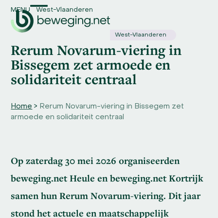
Skip
MENU
West-Vlaanderen
Open
Close
to
content
mobile
mobile
West-Vlaanderen
Rerum Novarum-viering in
menu
menu
Bissegem zet armoede en
solidariteit centraal
Home
>
Rerum Novarum-viering in Bissegem zet
armoede en solidariteit centraal
Op zaterdag 30 mei 2026 organiseerden
beweging.net Heule en beweging.net Kortrijk
samen hun Rerum Novarum-viering. Dit jaar
stond het actuele en maatschappelijk