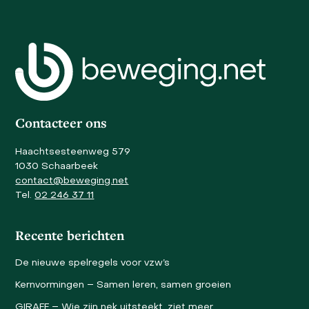
navigation
escape
buttons
to
go
to
the
first
slide
Contacteer ons
Haachtsesteenweg 579
1030 Schaarbeek
contact@beweging.net
Tel.
02 246 37 11
Recente berichten
De nieuwe spelregels voor vzw’s
Kernvormingen – Samen leren, samen groeien
GIRAFF – Wie zijn nek uitsteekt, ziet meer