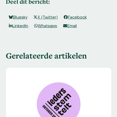
Deel dit bericht:
Bluesky
X (Twitter)
Facebook
LinkedIn
Whatsapp
Email
Gerelateerde artikelen
Use
the
left
and
right
arrow
keys
to
access