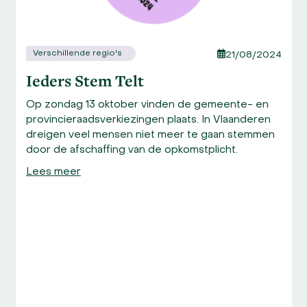
the
carousel
navigation
Verschillende regio's
21/08/2024
buttons
Ieders Stem Telt
Op zondag 13 oktober vinden de gemeente- en
provincieraadsverkiezingen plaats. In Vlaanderen
dreigen veel mensen niet meer te gaan stemmen
door de afschaffing van de opkomstplicht.
Lees meer