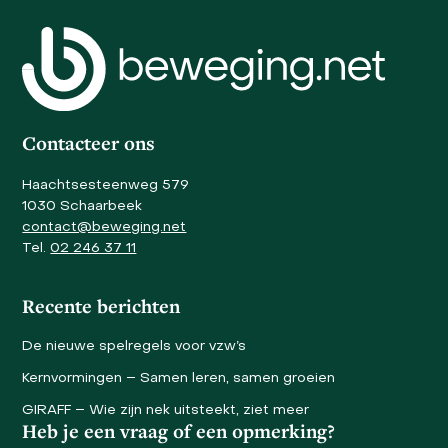
to
go
to
the
first
slide
Contacteer ons
Haachtsesteenweg 579
1030 Schaarbeek
contact@beweging.net
Tel.
02 246 37 11
Recente berichten
De nieuwe spelregels voor vzw’s
Kernvormingen – Samen leren, samen groeien
GIRAFF – Wie zijn nek uitsteekt, ziet meer
Heb je een vraag of een opmerking?