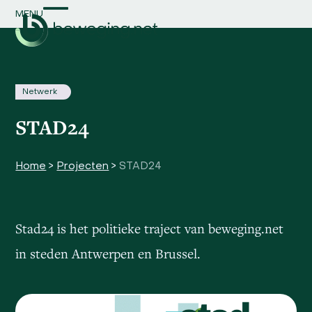
Skip
MENU
Open
Close
to
content
mobile
mobile
menu
menu
Netwerk
STAD24
Home
>
Projecten
>
STAD24
Stad24 is het politieke traject van beweging.net
in steden Antwerpen en Brussel.