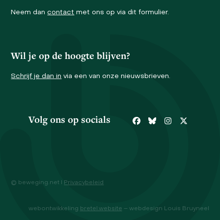
Neem dan
contact
met ons op via dit formulier.
Wil je op de hoogte blijven?
Schrijf je dan in
via een van onze nieuwsbrieven.
Volg ons op socials
Facebook
Bluesky
Instagram
Twitter
© beweging.net I
Privacybeleid
webontwikkeling
bretel.website
– webdesign Louis Bruyneel