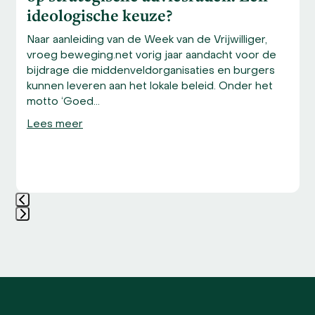
ideologische keuze?
Naar aanleiding van de Week van de Vrijwilliger,
vroeg beweging.net vorig jaar aandacht voor de
bijdrage die middenveldorganisaties en burgers
kunnen leveren aan het lokale beleid. Onder het
motto ‘Goed…
Lees meer
Press
escape
to
go
to
the