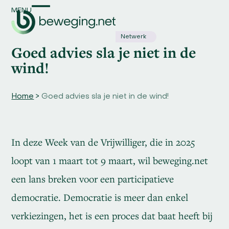
Skip
MENU
Open
Close
to
content
mobile
mobile
Netwerk
Goed advies sla je niet in de
menu
menu
wind!
Home
>
Goed advies sla je niet in de wind!
In deze Week van de Vrijwilliger, die in 2025
loopt van 1 maart tot 9 maart, wil beweging.net
een lans breken voor een participatieve
democratie. Democratie is meer dan enkel
verkiezingen, het is een proces dat baat heeft bij