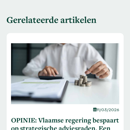
Gerelateerde artikelen
Use
the
left
and
right
arrow
keys
to
access
the
carousel
navigation
11/03/2026
buttons
OPINIE: Vlaamse regering bespaart
op strategische adviesraden. Een