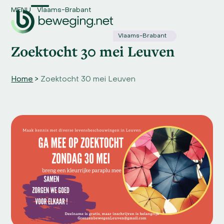
Skip
MENU
Vlaams-Brabant
Open
Close
to
content
mobile
mobile
Vlaams-Brabant
Zoektocht 30 mei Leuven
menu
menu
Home
>
Zoektocht 30 mei Leuven