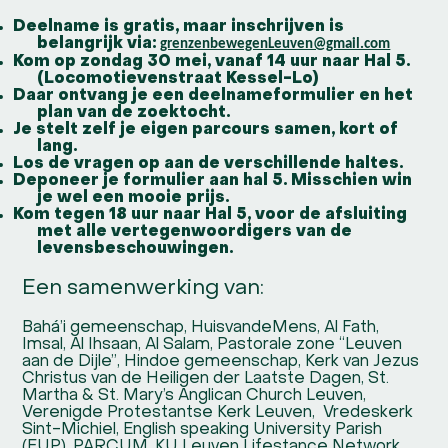
Deelname is gratis, maar inschrijven is
belangrijk via:
grenzenbewegenLeuven@gmail.com
Kom op zondag 30 mei, vanaf 14 uur naar Hal 5.
(Locomotievenstraat Kessel-Lo)
Daar ontvang je een deelnameformulier en het
plan van de zoektocht.
Je stelt zelf je eigen parcours samen, kort of
lang.
Los de vragen op aan de verschillende haltes.
Deponeer je formulier aan hal 5. Misschien win
je wel een mooie prijs.
Kom tegen 18 uur naar Hal 5, voor de afsluiting
met alle vertegenwoordigers van de
levensbeschouwingen.
Een samenwerking van:
Bahá’i gemeenschap, HuisvandeMens, Al Fath,
Imsal, Al Ihsaan, Al Salam, Pastorale zone “Leuven
aan de Dijle”, Hindoe gemeenschap, Kerk van Jezus
Christus van de Heiligen der Laatste Dagen, St.
Martha & St. Mary’s Anglican Church Leuven,
Verenigde Protestantse Kerk Leuven, Vredeskerk
Sint-Michiel, English speaking University Parish
(EUP), PARCUM, KU Leuven Lifestance Network,