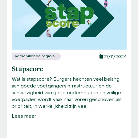
right
arrow
keys
to
access
the
carousel
navigation
Verschillende regio's
27/11/2024
buttons
Stapscore
Wat is stapscore? Burgers hechten veel belang
aan goede voetgangersinfrastructuur en de
aanwezigheid van goed onderhouden en veilige
voetpaden wordt vaak naar voren geschoven als
prioriteit. In werkelijkheid zijn veel…
Lees meer