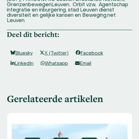
GrenzenbewegenLeuven, Orbit vzw, Agentschap
integratie en inburgering, stad Leuven dienst
diversiteit en gelijke kansen en Beweging.net
Leuven.
Deel dit bericht:
Bluesky
X (Twitter)
Facebook
LinkedIn
Whatsapp
Email
Gerelateerde artikelen
Use
the
left
and