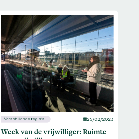
Net
Vri
dra
Bevra
Verschillende regio's
25/02/2023
uitda
Week van de vrijwilliger: Ruimte
febru
kijke