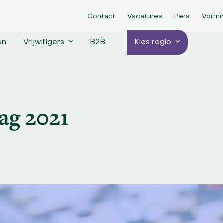
Contact
Vacatures
Pers
Vormi
en
Vrijwilligers
B2B
Kies regio
ag 2021