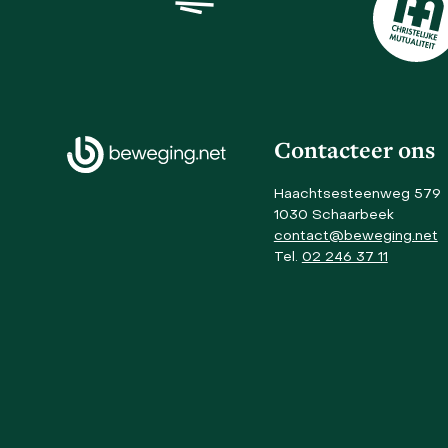
the
left
and
right
arrow
keys
to
Contacteer ons
access
the
Haachtsesteenweg 579
carousel
1030 Schaarbeek
navigation
contact@beweging.net
buttons
Tel.
02 246 37 11