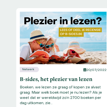
Use
the
left
and
right
arrow
keys
to
access
the
carousel
navigation
Netwerk
20/07/2022
buttons
B-sides, het plezier van lezen
Boeken, we lezen ze graag of kopen ze alvast
/2024
graag. Maar welk boek moet je nu lezen? Als je
weet dat er wereldwijd zo’n 2700 boeken per
dag uitkomen, zie…