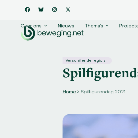
Skip
to
Facebook
Bluesky
Instagram
Twitter
content
Over ons
Nieuws
Thema’s
Project
Verschillende regio's
Spilfigurend
Home
>
Spilfigurendag 2021