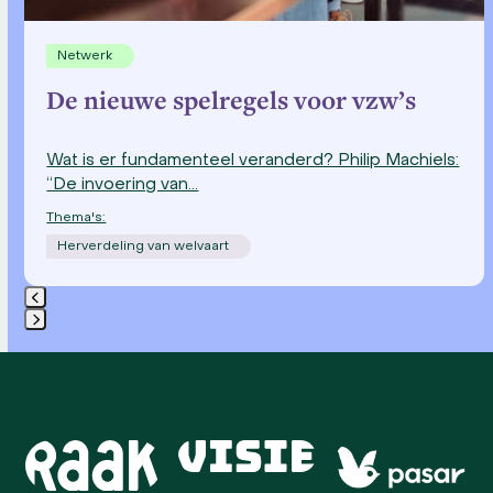
Netwerk
De nieuwe spelregels voor vzw’s
Wat is er fundamenteel veranderd? Philip Machiels:
“De invoering van…
Thema's:
Herverdeling van welvaart
Press
escape
to
go
Use
to
the
the
left
first