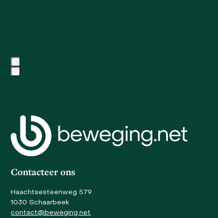
and
slide
right
arrow
keys
to
access
the
carousel
Press
navigation
escape
buttons
to
go
to
the
first
slide
Contacteer ons
Haachtsesteenweg 579
1030 Schaarbeek
contact@beweging.net