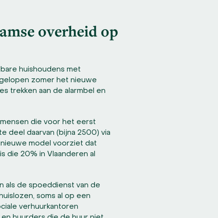
laamse overheid op
tsbare huishoudens met
fgelopen zomer het nieuwe
es trekken aan de alarmbel en
 mensen die voor het eerst
e deel daarvan (bijna 2500) via
t nieuwe model voorziet dat
s die 20% in Vlaanderen al
en als de spoeddienst van de
huislozen, soms al op een
ciale verhuurkantoren
n en huurders die de huur niet