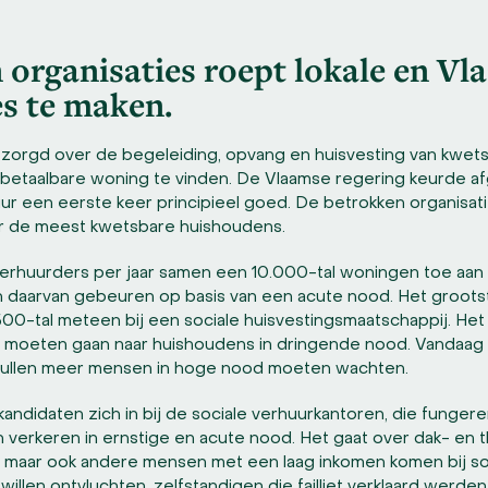
n organisaties roept lokale en V
s te maken.
 bezorgd over de begeleiding, opvang en huisvesting van kwe
etaalbare woning te vinden. De Vlaamse regering keurde a
ur een eerste keer principieel goed. De betrokken organisati
or de meest kwetsbare huishoudens.
 verhuurders per jaar samen een 10.000-tal woningen toe aan
n daarvan gebeuren op basis van een acute nood. Het grootst
500-tal meteen bij een sociale huisvestingsmaatschappij. He
 moeten gaan naar huishoudens in dringende nood. Vandaag i
r zullen meer mensen in hoge nood moeten wachten.
kandidaten zich in bij de sociale verhuurkantoren, die funger
n verkeren in ernstige en acute nood. Het gaat over dak- en t
s, maar ook andere mensen met een laag inkomen komen bij so
illen ontvluchten, zelfstandigen die failliet verklaard werde