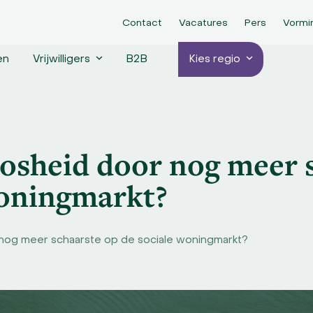
Contact
Vacatures
Pers
Vormi
en
Vrijwilligers
B2B
Kies regio
oosheid door nog meer 
woningmarkt?
 nog meer schaarste op de sociale woningmarkt?