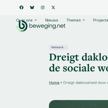
Skip
to
Facebook
Bluesky
Instagram
Twitter
content
Over ons
Nieuws
Thema’s
Project
Netwerk
Dreigt dakl
de sociale 
Home
>
Dreigt dakloosheid door