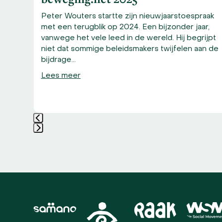
Peter Wouters startte zijn nieuwjaarstoespraak
met een terugblik op 2024. Een bijzonder jaar,
vanwege het vele leed in de wereld. Hij begrijpt
niet dat sommige beleidsmakers twijfelen aan de
en
bijdrage…
ta
Lees meer
n aan…
Press
escape
to
go
to
the
first
Use
slide
the