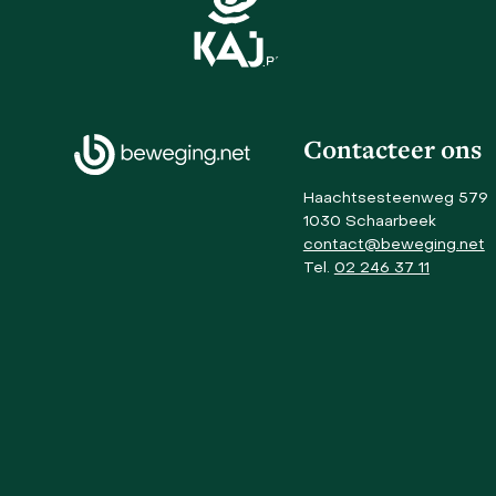
left
and
right
arrow
keys
to
Contacteer ons
access
the
Haachtsesteenweg 579
carousel
1030 Schaarbeek
navigation
contact@beweging.net
buttons
Tel.
02 246 37 11