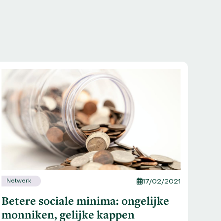
Net
Netwerk
17/02/2021
Vra
Betere sociale minima: ongelijke
Pra
monniken, gelijke kappen
een