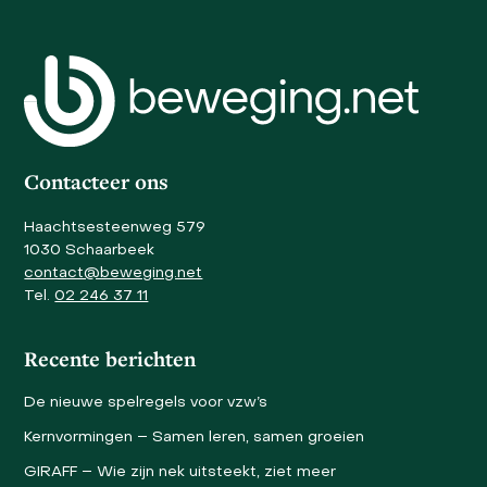
escape
buttons
to
go
to
the
first
slide
Contacteer ons
Haachtsesteenweg 579
1030 Schaarbeek
contact@beweging.net
Tel.
02 246 37 11
Recente berichten
De nieuwe spelregels voor vzw’s
Kernvormingen – Samen leren, samen groeien
GIRAFF – Wie zijn nek uitsteekt, ziet meer