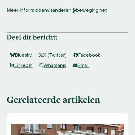
Meer info:
middenvlaanderen@beweging.net
Deel dit bericht:
Bluesky
X (Twitter)
Facebook
LinkedIn
Whatsapp
Email
Gerelateerde artikelen
Use
the
left