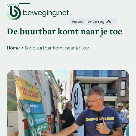
Skip
MENU
Open
Close
to
content
mobile
mobile
Verschillende regio's
De buurtbar komt naar je toe
menu
menu
Home
>
De buurtbar komt naar je toe