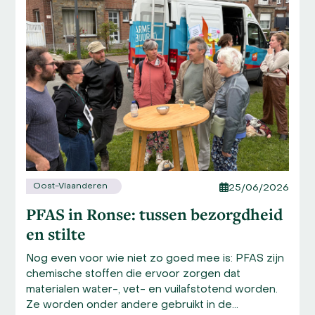
and
right
arrow
keys
to
access
the
carousel
navigation
buttons
Oost-Vlaanderen
25/06/2026
PFAS in Ronse: tussen bezorgdheid
en stilte
Nog even voor wie niet zo goed mee is: PFAS zijn
chemische stoffen die ervoor zorgen dat
materialen water-, vet- en vuilafstotend worden.
Ze worden onder andere gebruikt in de…