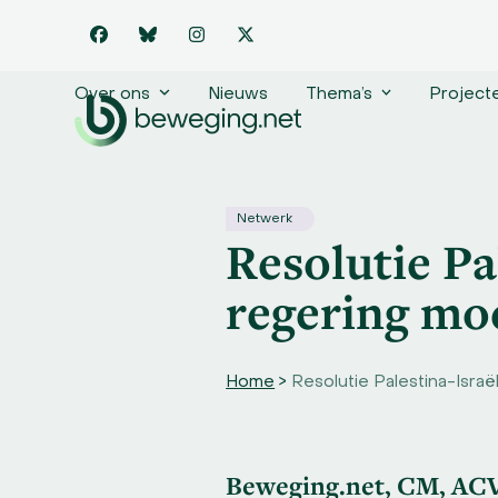
Skip
to
Facebook
Bluesky
Instagram
Twitter
content
Over ons
Nieuws
Thema’s
Project
Netwerk
Resolutie Pa
regering moe
Home
>
Resolutie Palestina-Israë
Beweging.net, CM, ACV 