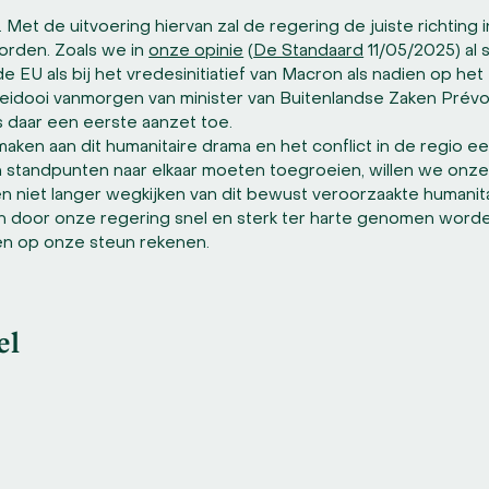
t. Met de uitvoering hiervan zal de regering de juiste richting
orden. Zoals we in
onze opinie
(
De Standaard
11/05/2025) al
de EU als bij het vredesinitiatief van Macron als nadien op het
eidooi vanmorgen van minister van Buitenlandse Zaken Prév
is daar een eerste aanzet toe.
maken aan dit humanitaire drama en het conflict in de regio ee
n standpunten naar elkaar moeten toegroeien, willen we onz
n niet langer wegkijken van dit bewust veroorzaakte humani
n door onze regering snel en sterk ter harte genomen worden
men op onze steun rekenen.
el