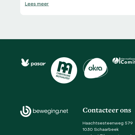
Lees meer
Use
the
left
and
right
arrow
keys
to
Contacteer ons
access
the
Haachtsesteenweg 579
carousel
1030 Schaarbeek
navigation