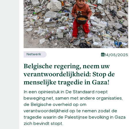
right
arrow
keys
to
access
the
carousel
navigation
buttons
Netwerk
14/05/2025
Belgische regering, neem uw
verantwoordelijkheid: Stop de
menselijke tragedie in Gaza!
In een opiniestuk in De Standaard roept
beweging.net, samen met andere organisaties,
de Belgische overheid op om
verantwoordelijkheid op te nemen zodat de
tragedie waarin de Palestijnse bevolking in Gaza
zich bevindt stopt.