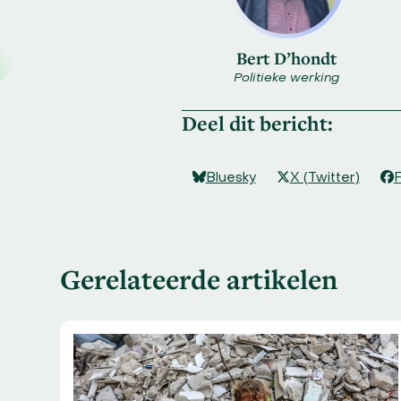
Bert D’hondt
Politieke werking
Deel dit bericht:
Bluesky
X (Twitter)
Gerelateerde artikelen
Use
the
left
and