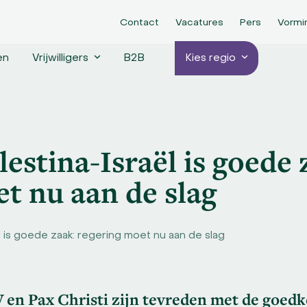
Contact
Vacatures
Pers
Vormi
en
Vrijwilligers
B2B
Kies regio
lestina-Israël is goede 
t nu aan de slag
l is goede zaak: regering moet nu aan de slag
en Pax Christi zijn tevreden met de goedke