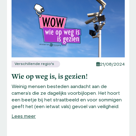
and
right
arrow
keys
to
access
the
carousel
navigation
Verschillende regio's
21/08/2024
buttons
Wie op weg is, is gezien!
Weinig mensen besteden aandacht aan de
camera’s die ze dagelijks voorbijlopen. Het hoort
een beetje bij het straatbeeld en voor sommigen
geeft het (een ietwat vals) gevoel van veiligheid.
Lees meer