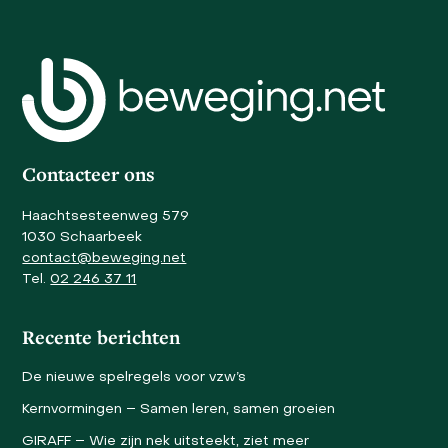
navigation
escape
buttons
to
go
to
the
first
slide
Contacteer ons
Haachtsesteenweg 579
1030 Schaarbeek
contact@beweging.net
Tel.
02 246 37 11
Recente berichten
De nieuwe spelregels voor vzw’s
Kernvormingen – Samen leren, samen groeien
GIRAFF – Wie zijn nek uitsteekt, ziet meer