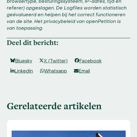
browsertype, besturingssysteem, IP-adres, tijd en
referer) opgeslagen. De Logfiles worden statistisch
geëvalueerd en helpen bij het correct functioneren
van de site. Het privacybeleid van openPetition is
van toepassing.
Deel dit bericht:
Bluesky
X (Twitter)
Facebook
LinkedIn
Whatsapp
Email
Gerelateerde artikelen
Use
the
left