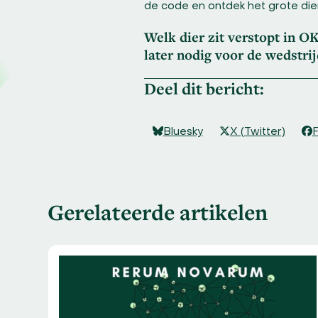
de code en ontdek het grote dier
Welk dier zit verstopt in O
later nodig voor de wedstrij
Deel dit bericht:
Bluesky
X (Twitter)
Gerelateerde artikelen
Use
the
left
and
right