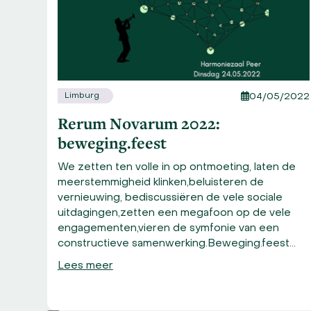
arrow
keys
to
access
the
carousel
Limburg
/2022
04/05/2022
navigation
Rerum Novarum 2022:
buttons
en
beweging.feest
We zetten ten volle in op ontmoeting, laten de
meerstemmigheid klinken,beluisteren de
2050
vernieuwing, bediscussiëren de vele sociale
uitdagingen,zetten een megafoon op de vele
mie,
engagementen,vieren de symfonie van een
constructieve samenwerking.Beweging.feest…
zijn
Lees meer