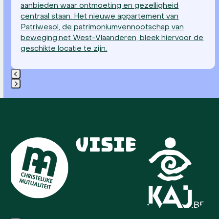
aanbieden waar ontmoeting en gezelligheid
centraal staan. Het nieuwe appartement van
Patriwesol, de patrimoniumvennootschap van
beweging.net West-Vlaanderen, bleek hiervoor de
geschikte locatie te zijn.
Press
escape
to
go
Use
to
the
the
left
first
and
slide
right
arrow
keys
to
access