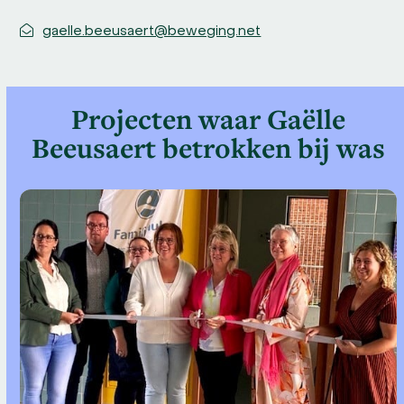
gaelle.beeusaert@beweging.net
Projecten waar Gaëlle
Beeusaert betrokken bij was
Use
the
left
and
right
arrow
keys
to
access
the
carousel