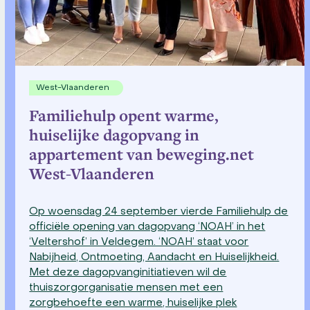
navigation
buttons
West-Vlaanderen
Familiehulp opent warme,
huiselijke dagopvang in
appartement van beweging.net
West-Vlaanderen
Op woensdag 24 september vierde Familiehulp de
officiële opening van dagopvang ‘NOAH’ in het
‘Veltershof’ in Veldegem. ‘NOAH’ staat voor
Nabijheid, Ontmoeting, Aandacht en Huiselijkheid.
Met deze dagopvanginitiatieven wil de
thuiszorgorganisatie mensen met een
zorgbehoefte een warme, huiselijke plek