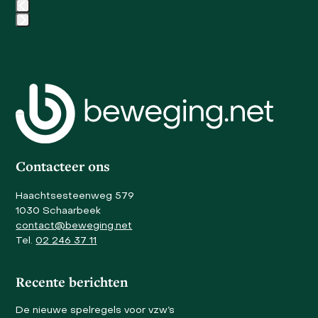
the
carousel
Press
navigation
escape
buttons
to
go
to
the
first
slide
Contacteer ons
Haachtsesteenweg 579
1030 Schaarbeek
contact@beweging.net
Tel.
02 246 37 11
Recente berichten
De nieuwe spelregels voor vzw’s