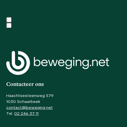
keys
to
access
the
carousel
Press
navigation
escape
buttons
to
go
to
the
first
slide
Contacteer ons
Haachtsesteenweg 579
1030 Schaarbeek
contact@beweging.net
Tel.
02 246 37 11