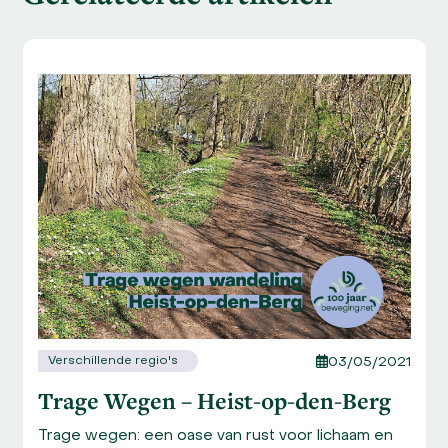
Use
the
left
and
right
arrow
keys
to
access
the
carousel
navigation
buttons
Verschillende regio's
03/05/2021
Trage Wegen – Heist-op-den-Berg
Trage wegen: een oase van rust voor lichaam en