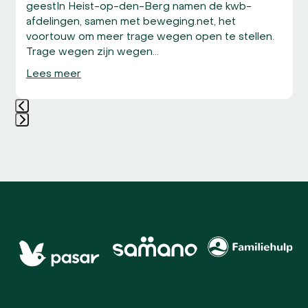
geestIn Heist-op-den-Berg namen de kwb-
afdelingen, samen met beweging.net, het
voortouw om meer trage wegen open te stellen.
Trage wegen zijn wegen…
Lees meer
Press
escape
to
go
to
the
first
Use
slide
the
left
and
right
arrow