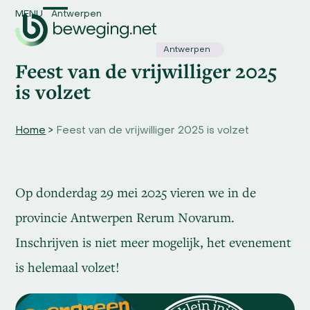
Skip
MENU
Antwerpen
Open
Close
to
content
mobile
mobile
Antwerpen
Feest van de vrijwilliger 2025
menu
menu
is volzet
Home
>
Feest van de vrijwilliger 2025 is volzet
Op donderdag 29 mei 2025 vieren we in de
provincie Antwerpen Rerum Novarum.
Inschrijven is niet meer mogelijk, het evenement
is helemaal volzet!