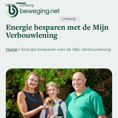
Skip
MENU
Limburg
Open
Close
to
content
mobile
mobile
Limburg
Energie besparen met de Mijn
menu
menu
Verbouwlening
Home
>
Energie besparen met de Mijn Verbouwlening