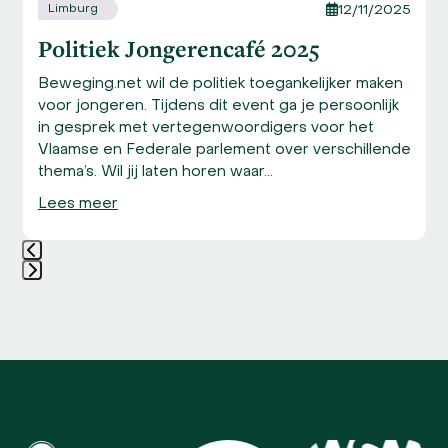
Limburg
12/11/2025
Politiek Jongerencafé 2025
Beweging.net wil de politiek toegankelijker maken
voor jongeren. Tijdens dit event ga je persoonlijk
in gesprek met vertegenwoordigers voor het
Vlaamse en Federale parlement over verschillende
thema’s. Wil jij laten horen waar…
Lees meer
Press
escape
to
go
to
the
first
Use
slide