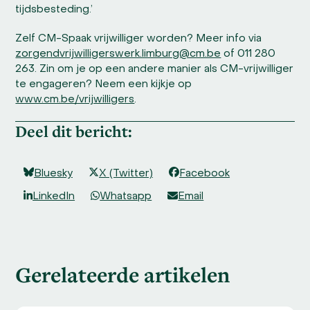
tijdsbesteding.’
Zelf CM-Spaak vrijwilliger worden? Meer info via
zorgendvrijwilligerswerk.limburg@cm.be
of 011 280
263. Zin om je op een andere manier als CM-vrijwilliger
te engageren? Neem een kijkje op
www.cm.be/vrijwilligers
.
Deel dit bericht:
Bluesky
X (Twitter)
Facebook
LinkedIn
Whatsapp
Email
Gerelateerde artikelen