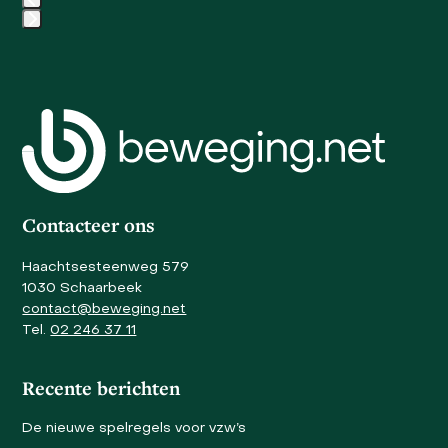
the
carousel
Press
navigation
escape
buttons
to
go
to
the
first
slide
Contacteer ons
Haachtsesteenweg 579
1030 Schaarbeek
contact@beweging.net
Tel.
02 246 37 11
Recente berichten
De nieuwe spelregels voor vzw’s