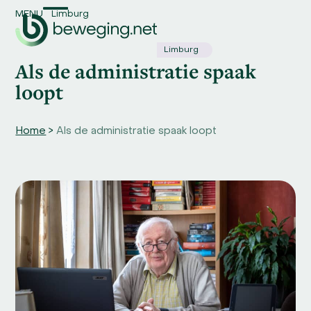
Skip
MENU
Limburg
Open
Close
to
content
mobile
mobile
Limburg
Als de administratie spaak
menu
menu
loopt
Home
>
Als de administratie spaak loopt