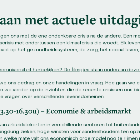
aan met actuele uitdag
igen ons met de ene ondenkbare crisis na de andere. Een
crisis met ondertussen een klimaatcrisis die woedt. Elk le
pact op het gezondheidssysteem, de zorg, het sociaal leven, 
runiversiteit herbekijken? De filmpjes staan onderaan deze
en we ons gedrag en onze handelingen in vraag. Hoe gaan we
 we verder op de inzichten die de recente crisissen ons b
he vragen over verschillende levensdomeinen.
3.30-16.30u) – Economie & arbeidsmarkt
 van arbeidstekorten in verschillende sectoren tot buitenlan
 langdurig zieken; hoge winsten voor aandeelhouders ten opz
In welke mate valt ons economisch groeimodel nog te rijmen