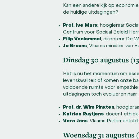
Kan een andere kijk op economie
de huidige uitdagingen?
Prof.
Ive Marx
, hoogleraar Soc
Centrum voor Sociaal Beleid He
Filip Vanlommel
, directeur De 
Jo Brouns
, Vlaams minister van
Dinsdag 30 augustus (13
Het is nu het momentum om essen
levenskwaliteit of komen onze b
voldoende ruimte voor empathie
uitdagingen toch evolueren naar
Prof. dr. Wim Pinxten
, hooglera
Katrien Ruytjens
, docent ethiek 
Vera Jans
, Vlaams Parlementsli
Woensdag 31 augustus (