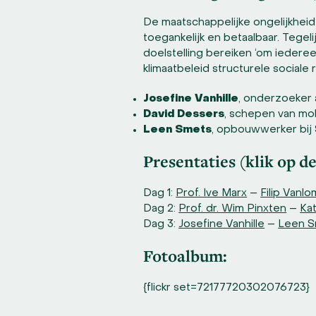
De maatschappelijke ongelijkhei
toegankelijk en betaalbaar. Tegeli
doelstelling bereiken ‘om iedere
klimaatbeleid structurele sociale
Josefine Vanhille
, onderzoeker 
David Dessers
, schepen van mob
Leen Smets
, opbouwwerker bij 
Presentaties (klik op d
Dag 1:
Prof. Ive Marx
–
Filip Vanl
Dag 2:
Prof. dr. Wim Pinxten
–
Kat
Dag 3:
Josefine Vanhille
–
Leen S
Fotoalbum:
{flickr set=72177720302076723}