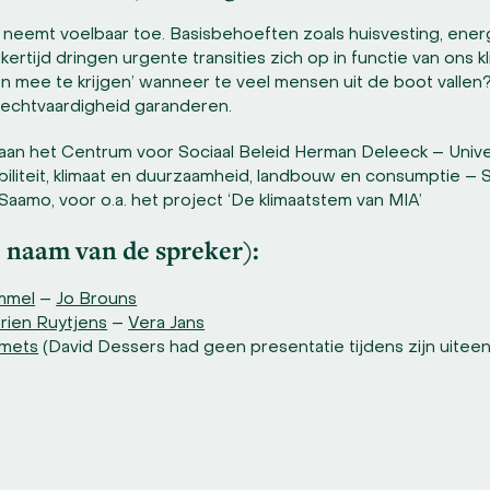
d neemt voelbaar toe. Basisbehoeften zoals huisvesting, ene
jkertijd dringen urgente transities zich op in functie van ons 
en mee te krijgen’ wanneer te veel mensen uit de boot vallen
 rechtvaardigheid garanderen.
aan het Centrum voor Sociaal Beleid Herman Deleeck – Univ
iliteit, klimaat en duurzaamheid, landbouw en consumptie –
Saamo, voor o.a. het project ‘De klimaatstem van MIA’
e naam van de spreker):
ommel
–
Jo Brouns
rien Ruytjens
–
Vera Jans
mets
(David Dessers had geen presentatie tijdens zijn uiteen