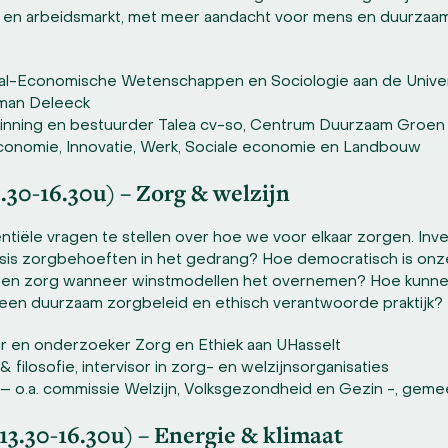
 en arbeidsmarkt, met meer aandacht voor mens en duurzaam
iaal-Economische Wetenschappen en Sociologie aan de Univer
rman Deleeck
Winning en bestuurder Talea cv-so, Centrum Duurzaam Groe
 Economie, Innovatie, Werk, Sociale economie en Landbouw
.30-16.30u) – Zorg & welzijn
tiële vragen te stellen over hoe we voor elkaar zorgen. In
asis zorgbehoeften in het gedrang? Hoe democratisch is onz
 en zorg wanneer winstmodellen het overnemen? Hoe kunnen
 een duurzaam zorgbeleid en ethisch verantwoorde praktijk?
ar en onderzoeker Zorg en Ethiek aan UHasselt
& filosofie, intervisor in zorg- en welzijnsorganisaties
d – o.a. commissie Welzijn, Volksgezondheid en Gezin -, gem
13.30-16.30u) – Energie & klimaat