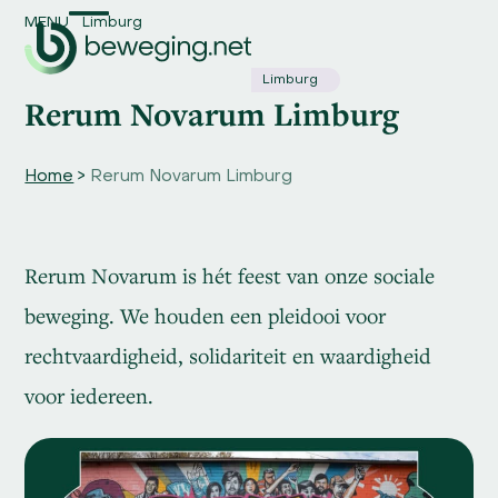
Skip
MENU
Limburg
Open
Close
to
content
mobile
mobile
Limburg
Rerum Novarum Limburg
menu
menu
Home
>
Rerum Novarum Limburg
Rerum Novarum is hét feest van onze sociale
beweging. We houden een pleidooi voor
rechtvaardigheid, solidariteit en waardigheid
voor iedereen.