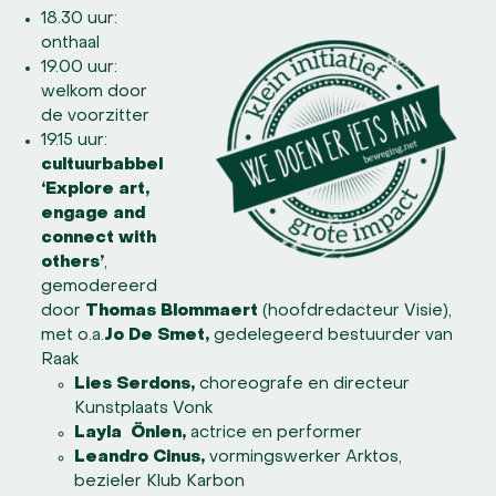
18.30 uur:
onthaal
19.00 uur:
welkom door
de voorzitter
19.15 uur:
cultuurbabbel
‘Explore art,
engage and
connect with
others’
,
gemodereerd
door
Thomas Blommaert
(hoofdredacteur Visie),
met o.a.
Jo De Smet,
gedelegeerd bestuurder van
Raak
Lies Serdons,
choreografe en directeur
Kunstplaats Vonk
Layla Önlen,
actrice en performer
Leandro Cinus,
vormingswerker Arktos,
bezieler Klub Karbon