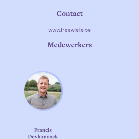
Contact
www.freewielie.be
Medewerkers
Francis
Devlamynck