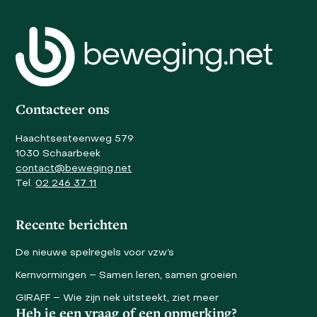
buttons
to
go
to
the
first
slide
Contacteer ons
Haachtsesteenweg 579
1030 Schaarbeek
contact@beweging.net
Tel.
02 246 37 11
Recente berichten
De nieuwe spelregels voor vzw’s
Kernvormingen – Samen leren, samen groeien
GIRAFF – Wie zijn nek uitsteekt, ziet meer
Heb je een vraag of een opmerking?