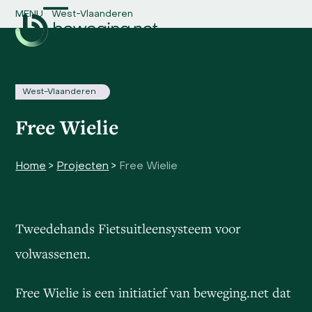
Skip
MENU
West-Vlaanderen
Open
Close
to
content
mobile
mobile
menu
menu
West-Vlaanderen
Free Wielie
Home
>
Projecten
>
Free Wielie
Tweedehands Fietsuitleensysteem voor
volwassenen.
Free Wielie is een initiatief van beweging.net dat