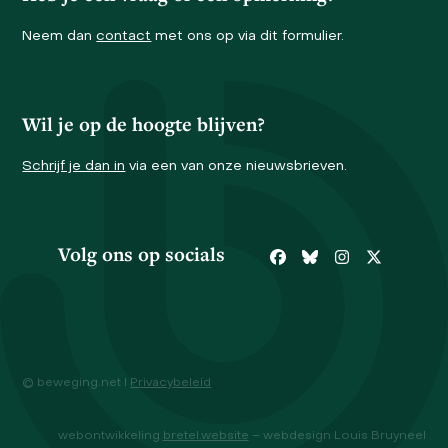
Neem dan
contact
met ons op via dit formulier.
Wil je op de hoogte blijven?
Schrijf je dan in
via een van onze nieuwsbrieven.
Volg ons op socials
Facebook
Bluesky
Instagram
Twitter
© beweging.net I
Privacybeleid
webontwikkeling
bretel.website
– webdesign Louis Bruyneel