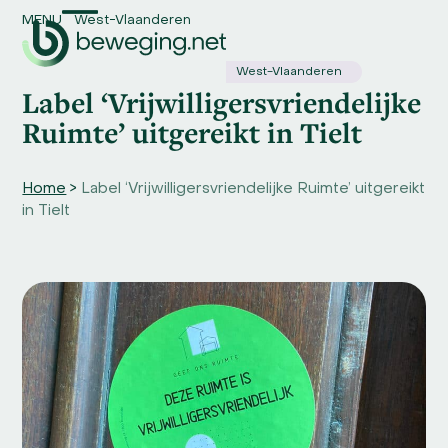
Skip
MENU
West-Vlaanderen
Open
Close
to
content
mobile
mobile
West-Vlaanderen
Label ‘Vrijwilligersvriendelijke
menu
menu
Ruimte’ uitgereikt in Tielt
Home
>
Label ‘Vrijwilligersvriendelijke Ruimte’ uitgereikt
in Tielt