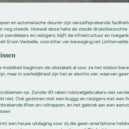
appen en automatische deuren zijn vanzelfsprekende faciliteiten
er nog steeds. Hoewel deze halte als zesde drukstbezochte
r pendelaars en reizigers, blijft de infrastructuur en toegank
rtelt Erwin Vanbelle, voorzitter van beweging.net Lichtervelde
nissen
obiliteit beginnen de obstakels al voor ze het station ber
, maar in werkelijkheid zijn het er slechts vier, waarvan gee
 problemen op. Zonder lift raken rolstoelgebruikers niet verd
erkt niet. Ook gezinnen met een buggy en reizigers met een f
tbrekende liften en roltrappen, en het gebrek aan een eenv
atsen.
vormt een heuse uitdaging voor zij die geen smartphone heb