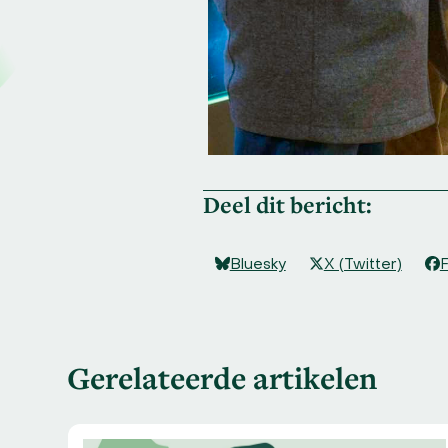
Deel dit bericht:
Bluesky
X (Twitter)
Gerelateerde artikelen
Use