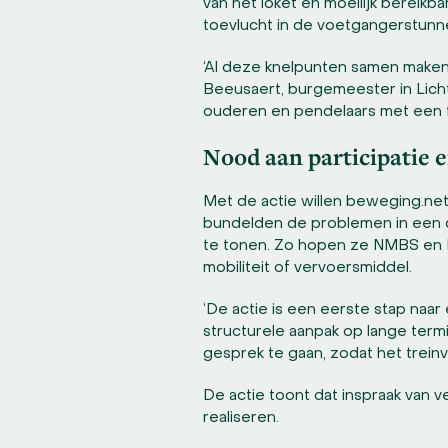
van het loket en moeilijk bereik
toevlucht in de voetgangerstunne
‘Al deze knelpunten samen maken 
Beeusaert, burgemeester in Licht
ouderen en pendelaars met een fi
Nood aan participatie 
Met de actie willen beweging.net
bundelden de problemen in een 
te tonen. Zo hopen ze NMBS en In
mobiliteit of vervoersmiddel.
‘De actie is een eerste stap naar 
structurele aanpak op lange term
gesprek te gaan, zodat het trein
De actie toont dat inspraak van v
realiseren.