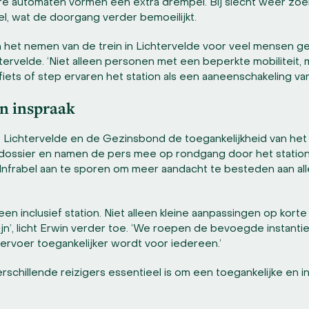
bare automaten vormen een extra drempel. Bij slecht weer zo
l, wat de doorgang verder bemoeilijkt.
het nemen van de trein in Lichtervelde voor veel mensen geen
ervelde. ‘Niet alleen personen met een beperkte mobiliteit,
ets of step ervaren het station als een aaneenschakeling van
en inspraak
 Lichtervelde en de Gezinsbond de toegankelijkheid van het 
dossier en namen de pers mee op rondgang door het station
frabel aan te sporen om meer aandacht te besteden aan alle 
een inclusief station. Niet alleen kleine aanpassingen op korte
ijn’, licht Erwin verder toe. ‘We roepen de bevoegde instanti
vervoer toegankelijker wordt voor iedereen.’
erschillende reizigers essentieel is om een toegankelijke en 