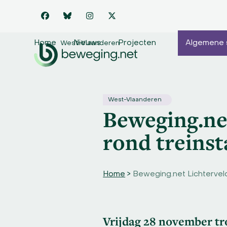
Skip
to
Facebook
Bluesky
Instagram
Twitter
content
Home
Nieuws
Projecten
Algemene 
West-Vlaanderen
West-Vlaanderen
Beweging.net
rond treinst
Home
>
Beweging.net Lichtervelde
Vrijdag 28 november
tr