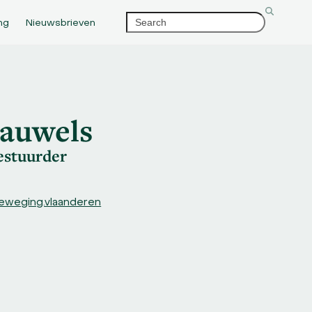
Search
ng
Nieuwsbrieven
auwels
estuurder
eweging.vlaanderen