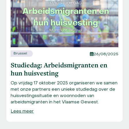
right
arrow
keys
to
access
the
carousel
navigation
Brussel
26/08/2025
buttons
Studiedag: Arbeidsmigranten en
hun huisvesting
Op vrijdag 17 oktober 2025 organiseren we samen
met onze partners een unieke studiedag over de
huisvestingssituatie en woonnoden van
arbeidsmigranten in het Vlaamse Gewest.
Lees meer