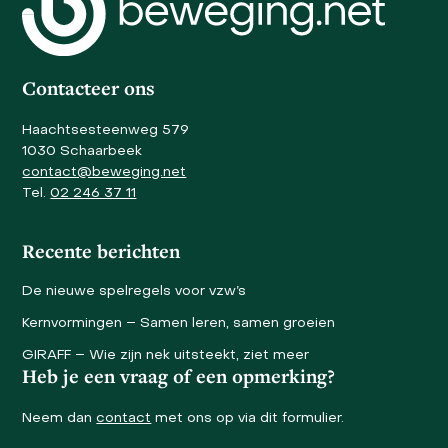
the
first
slide
Contacteer ons
Haachtsesteenweg 579
1030 Schaarbeek
contact@beweging.net
Tel.
02 246 37 11
Recente berichten
De nieuwe spelregels voor vzw’s
Kernvormingen – Samen leren, samen groeien
GIRAFF – Wie zijn nek uitsteekt, ziet meer
Heb je een vraag of een opmerking?
Neem dan
contact
met ons op via dit formulier.