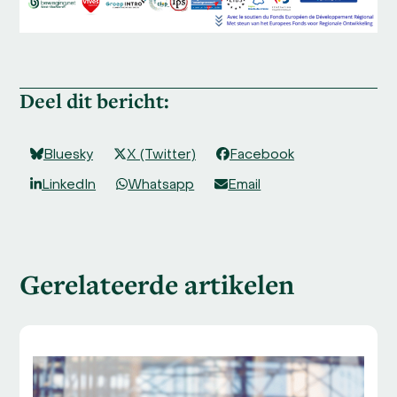
Deel dit bericht:
Bluesky
X (Twitter)
Facebook
LinkedIn
Whatsapp
Email
Gerelateerde artikelen
Use
the
left
and