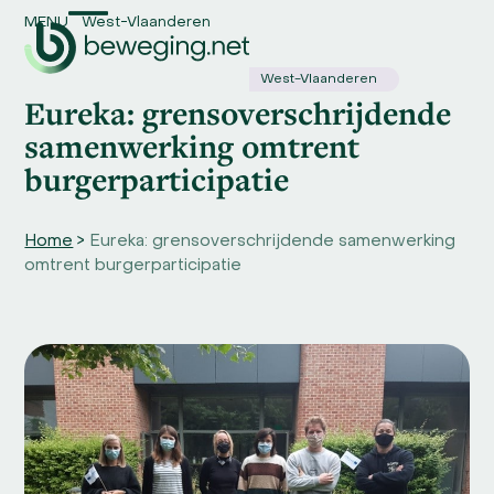
Skip
MENU
West-Vlaanderen
Open
Close
to
content
mobile
mobile
West-Vlaanderen
Eureka: grensoverschrijdende
menu
menu
samenwerking omtrent
burgerparticipatie
Home
>
Eureka: grensoverschrijdende samenwerking
omtrent burgerparticipatie